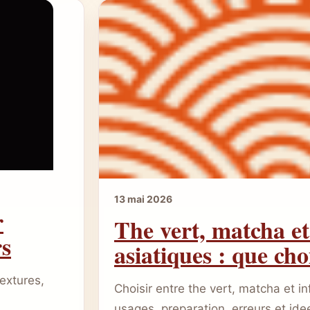
13 mai 2026
r
The vert, matcha et
rs
asiatiques : que cho
extures,
Choisir entre the vert, matcha et in
usages, preparation, erreurs et id