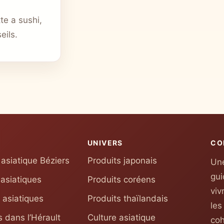
te a sushi,
eils.
UNIVERS
CO
asiatique Béziers
Produits japonais
Une
gui
 asiatiques
Produits coréens
viv
 asiatiques
Produits thaïlandais
les
 dans l’Hérault
Culture asiatique
coh