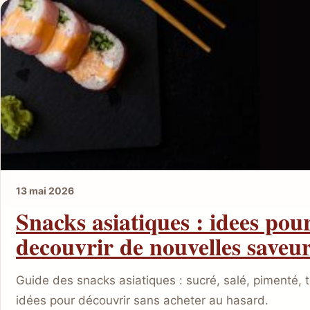
13 mai 2026
Snacks asiatiques : idees pou
decouvrir de nouvelles saveu
Guide des snacks asiatiques : sucré, salé, pimenté, t
idées pour découvrir sans acheter au hasard.