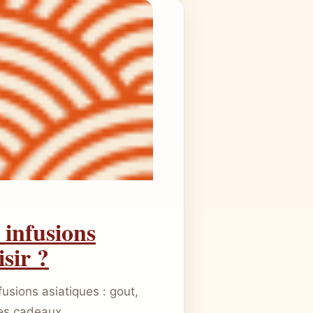
 infusions
isir ?
fusions asiatiques : gout,
ees cadeaux.