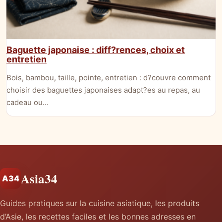
Baguette japonaise : diff?rences, choix et
entretien
Bois, bambou, taille, pointe, entretien : d?couvre comment
choisir des baguettes japonaises adapt?es au repas, au
cadeau ou…
Asia34
A34
Guides pratiques sur la cuisine asiatique, les produits
d’Asie, les recettes faciles et les bonnes adresses en