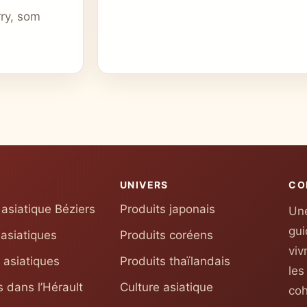
rry, som
UNIVERS
CO
asiatique Béziers
Produits japonais
Une
gui
 asiatiques
Produits coréens
viv
 asiatiques
Produits thaïlandais
les
 dans l’Hérault
Culture asiatique
coh