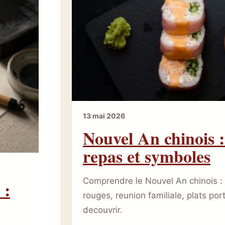
13 mai 2026
Nouvel An chinois :
repas et symboles
Comprendre le Nouvel An chinois :
 :
rouges, reunion familiale, plats po
decouvrir.