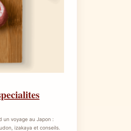
pecialites
s d un voyage au Japon :
 udon, izakaya et conseils.