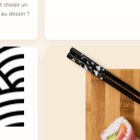
t choisir un
 au dessin ?