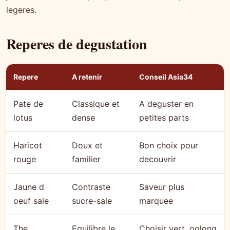
legeres.
Reperes de degustation
Repere
A retenir
Conseil Asia34
Pate de
Classique et
A deguster en
lotus
dense
petites parts
Haricot
Doux et
Bon choix pour
rouge
familier
decouvrir
Jaune d
Contraste
Saveur plus
oeuf sale
sucre-sale
marquee
The
Equilibre le
Choisir vert, oolong