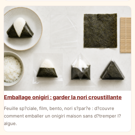
Emballage onigiri : garder la nori croustillante
Feuille sp?ciale, film, bento, nori s?par?e : d?couvre
comment emballer un onigiri maison sans d?tremper l?
algue.