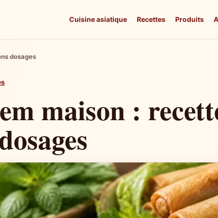
Cuisine asiatique
Recettes
Produits
A
bons dosages
es
em maison : recette
 dosages