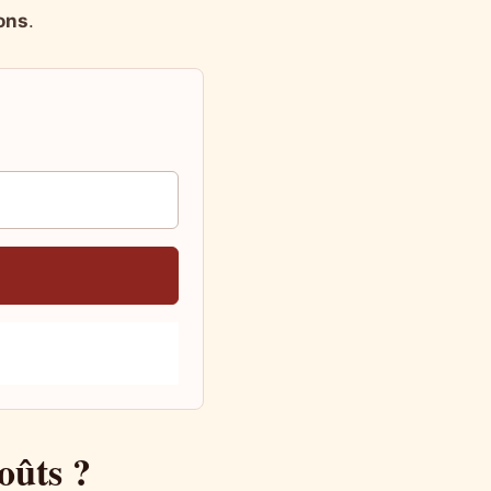
ons
.
oûts ?