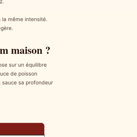
z.
 la même intensité.
égère.
nem maison ?
ose sur un équilibre
auce de poisson
 la sauce sa profondeur