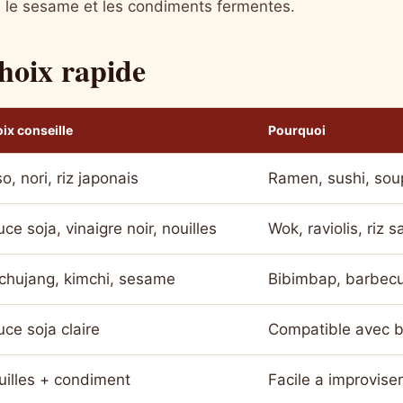
i, le sesame et les condiments fermentes.
hoix rapide
ix conseille
Pourquoi
o, nori, riz japonais
Ramen, sushi, sou
ce soja, vinaigre noir, nouilles
Wok, raviolis, riz s
chujang, kimchi, sesame
Bibimbap, barbec
ce soja claire
Compatible avec b
uilles + condiment
Facile a improviser