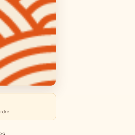
rdre.
es