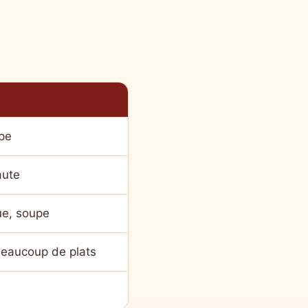
pe
aute
ue, soupe
eaucoup de plats