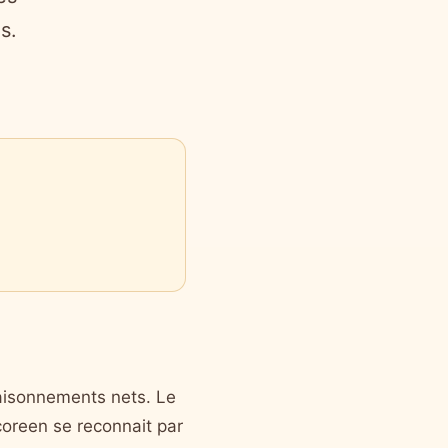
s.
ssaisonnements nets. Le
coreen se reconnait par