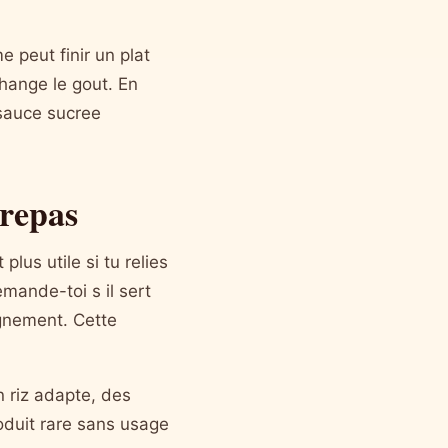
 peut finir un plat
change le gout. En
sauce sucree
 repas
lus utile si tu relies
mande-toi s il sert
gnement. Cette
n riz adapte, des
roduit rare sans usage