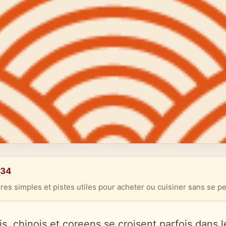
a34
res simples et pistes utiles pour acheter ou cuisiner sans se pe
s, chinois et coreens se croisent parfois dans l