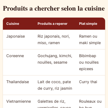
Produits a chercher selon la cuisine
Cuisine
Produits a reperer
Plat simple
Japonaise
Riz japonais, nori,
Ramen ou
miso, ramen
maki simple
Coreenne
Gochujang, kimchi,
Bibimbap
nouilles, sesame
ou nouilles
epicees
Thailandaise
Lait de coco, pate
Curry thai
de curry, riz jasmin
Vietnamienne
Galettes de riz,
Rouleaux ou
vermicelles, sauce
bo bun